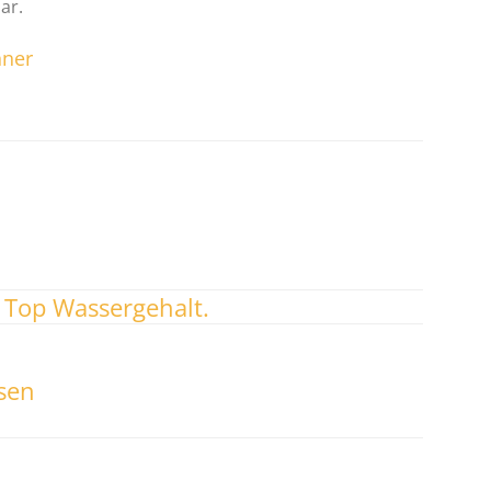
ar.
hner
 Top Wassergehalt.
isen