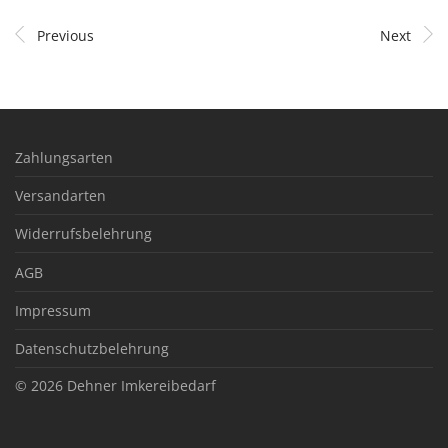
Previous
Next
Zahlungsarten
Versandarten
Widerrufsbelehrung
AGB
Impressum
Datenschutzbelehrung
© 2026
Dehner Imkereibedarf