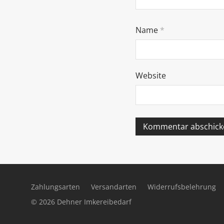
Name
*
Website
Zahlungsarten
Versandarten
Widerrufsbelehrung
© 2026
Dehner Imkereibedarf