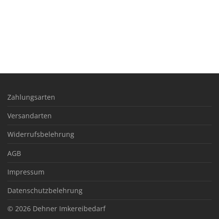
Zahlungsarten
Versandarten
Widerrufsbelehrung
AGB
Impressum
Datenschutzbelehrung
© 2026
Dehner Imkereibedarf