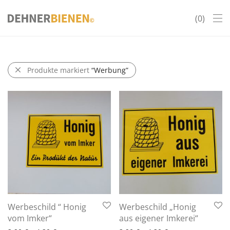
0
Produkte markiert
“Werbung”
Werbeschild “ Honig
Werbeschild „Honig
vom Imker“
aus eigener Imkerei“