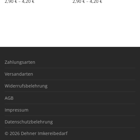
2,90
€
–
4,20
€
2,90
€
–
4,20
€
Zahlungsarten
Versandarten
Widerrufsbelehrung
AGB
Impressum
Datenschutzbelehrung
© 2026
Dehner Imkereibedarf