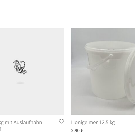
6 - 10 Arbeitstage
kg mit Auslaufhahn
Honigeimer 12,5 kg
10 Arbeitstage
f
3,90
€