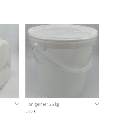
6 - 10 Arbeitstage
Honigeimer 25 kg
5,90
€