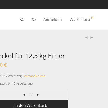
0
Anmelden
Warenkorb
ckel für 12,5 kg Eimer
20
€
. 19 % MwSt.
zzgl.
Versandkosten
rzeit:
6 - 10 Arbeitstage
In den Warenkorb