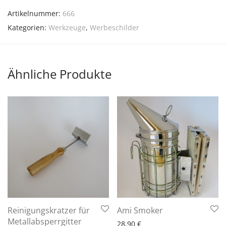
Artikelnummer:
666
Kategorien:
Werkzeuge
,
Werbeschilder
Ähnliche Produkte
6 - 10 Arbeitstage
Reinigungskratzer für
Ami Smoker
6 - 10 Arbeitstage
Metallabsperrgitter
28,90
€