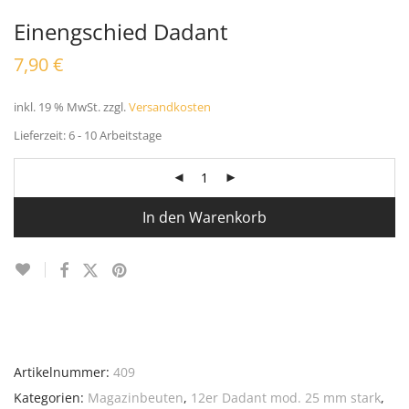
Einengschied Dadant
7,90
€
inkl. 19 % MwSt.
zzgl.
Versandkosten
Lieferzeit:
6 - 10 Arbeitstage
In den Warenkorb
Artikelnummer:
409
Kategorien:
Magazinbeuten
,
12er Dadant mod. 25 mm stark
,