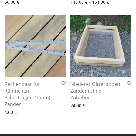
56,00
€
140,00
€
–
154,00
€
Rechenpaar für
Niederer Gitterboden
Rähmchen
Zander (ohne
6 - 10 Arbeitstage
(Oberträger 27 mm)
Zubehör)
6 - 10 Arbeitstage
Zander
24,00
€
4,60
€