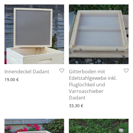
6 - 10 Arbeitstage
Innendeckel Dadant
Gitterboden mit
Edelstahlgewebe inkl.
19,00
€
Fluglochkeil und
Varroaschieber
6 - 10 Arbeitstage
Dadant
33,30
€