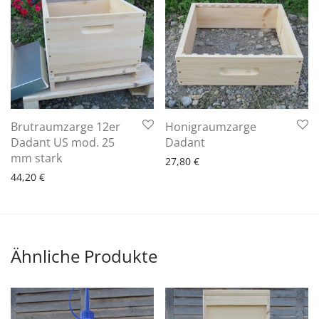
Brutraumzarge 12er
Honigraumzarge
6 - 10 Arbeitstage
Dadant US mod. 25
Dadant
6 - 10 Arbeitstage
mm stark
27,80
€
44,20
€
Ähnliche Produkte