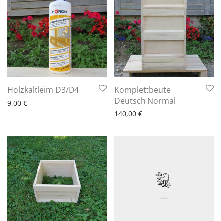
6 - 10 Arbeitstage
Holzkaltleim D3/D4
Komplettbeute
6 - 10 Arbeitstage
Deutsch Normal
9,00
€
140,00
€