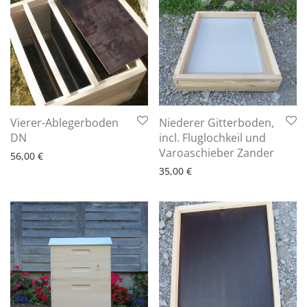
Vierer-Ablegerboden
Niederer Gitterboden,
6 - 10 Arbeitstage
DN
incl. Fluglochkeil und
6 - 10 Arbeitstage
Varoaschieber Zander
56,00
€
35,00
€