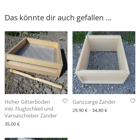
Das könnte dir auch gefallen …
6 - 10 Arbeitstage
Hoher Gitterboden
Ganzzarge Zander
inkl. Fluglochkeil und
29,90
€
–
34,80
€
6 - 10 Arbeitstage
Varoaschieber Zander
35,00
€