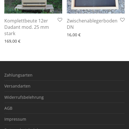
Komplettbeute 12er
Zwischenablegerboden
6 - 10 Arbeitstage
Dadant mod. 25 mm
DN
6 - 10 Arbeitstage
stark
16,00
€
169,00
€
Zahlungsarten
Versandarten
Widerrufsbelehrung
AGB
Impressum