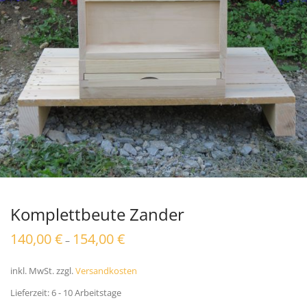
Komplettbeute Zander
140,00
€
154,00
€
–
inkl. MwSt.
zzgl.
Versandkosten
Lieferzeit:
6 - 10 Arbeitstage