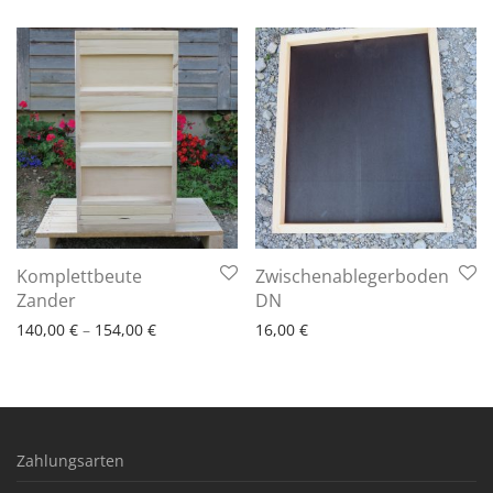
Komplettbeute
Zwischenablegerboden
6 - 10 Arbeitstage
6 - 10 Arbeitstage
Zander
DN
140,00
€
–
154,00
€
16,00
€
Zahlungsarten