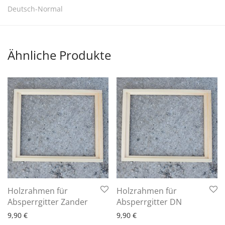
Deutsch-Normal
Ähnliche Produkte
Holzrahmen für
Holzrahmen für
6 - 10 Arbeitstage
6 - 10 Arbeitstage
Absperrgitter Zander
Absperrgitter DN
9,90
€
9,90
€