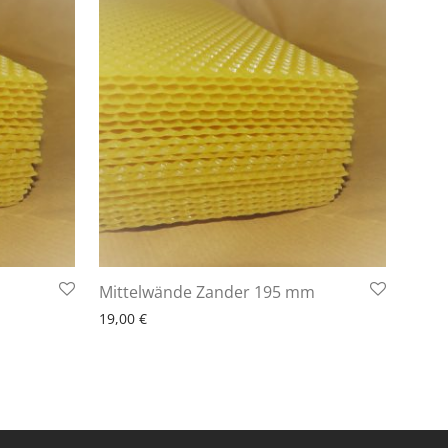
6 - 10 Arbeitstage
Mittelwände Zander 195 mm
19,00
€