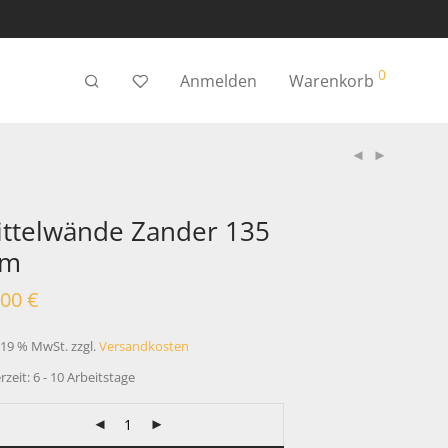
0
Anmelden
Warenkorb
ttelwände Zander 135
m
,00
€
. 19 % MwSt.
zzgl.
Versandkosten
rzeit:
6 - 10 Arbeitstage