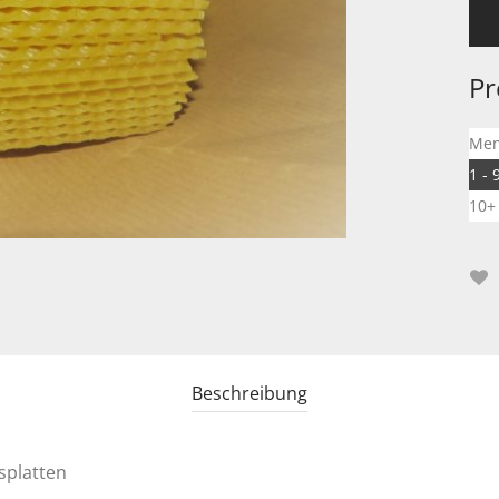
Pr
Me
1 - 
10+
Beschreibung
splatten