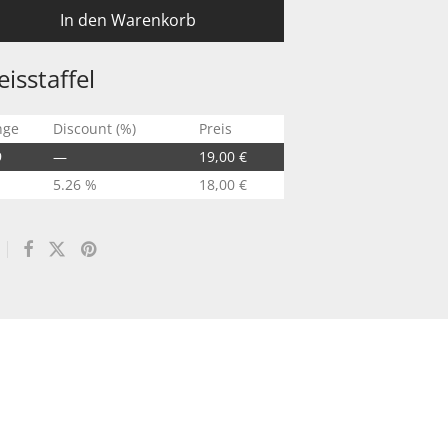
In den Warenkorb
eisstaffel
nge
Discount (%)
Preis
9
—
19,00
€
5.26 %
18,00
€