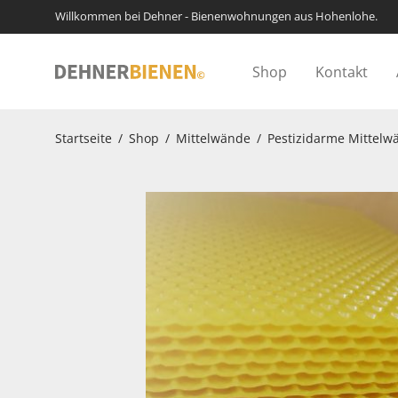
Willkommen bei Dehner - Bienenwohnungen aus Hohenlohe.
Shop
Kontakt
Startseite
/
Shop
/
Mittelwände
/
Pestizidarme Mittelw