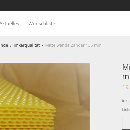
Aktuelles
Wunschliste
ände
/
Imkerqualität
/
Mittelwände Zander 135 mm
Mi
m
19
inkl
Liefe