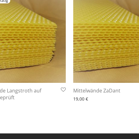
6 - 10 Arbeitstage
de Langstroth auf
Mittelwände ZaDant
10 Arbeitstage
geprüft
19,00
€