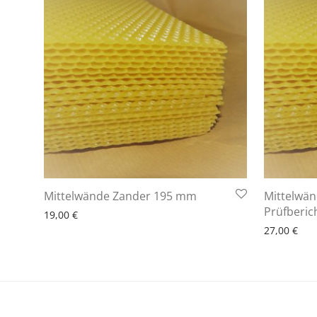
6 - 10 Arbeitstage
Mittelwände Zander 195 mm
Mittelwä
6 - 
Prüfberic
19,00
€
27,00
€