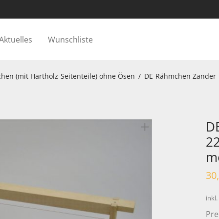
Aktuelles
Wunschliste
en (mit Hartholz-Seitenteile) ohne Ösen
/
DE-Rähmchen Zander
D
2
mo
30
inkl
Pre