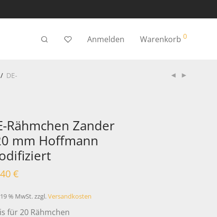
0
Anmelden
Warenkorb
/
DE-
E-Rähmchen Zander
20 mm Hoffmann
difiziert
,40
€
. 19 % MwSt.
zzgl.
Versandkosten
is für 20 Rähmchen