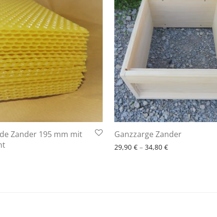
6 - 10 Arbeitstage
nde Zander 195 mm mit
Ganzzarge Zander
10 Arbeitstage
ht
29,90
€
–
34,80
€