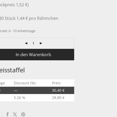
ückpreis 1,52 €)
80 Stück 1,44 € pro Rähmchen
rzeit:
6 - 10 Arbeitstage
In den Warenkorb
eisstaffel
nge
Discount (%)
Preis
3
—
30,40
€
5.26 %
28,80
€