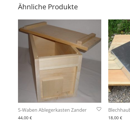
Ähnliche Produkte
6 - 10 Arbeitstage
6 - 
5-Waben Ablegerkasten Zander
Blechhaub
44,00
€
18,00
€