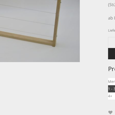
(St
ab 
Liefe
Pr
Me
1 - 
4+