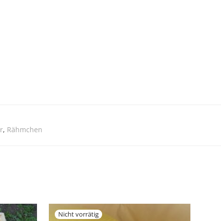
r
,
Rähmchen