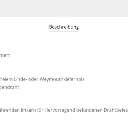
Beschreibung
mmert
lfreiem Linde- oder Weymouthkieferholz
abendraht
führenden Imkern für Hervorragend befundenen Drahtbefes