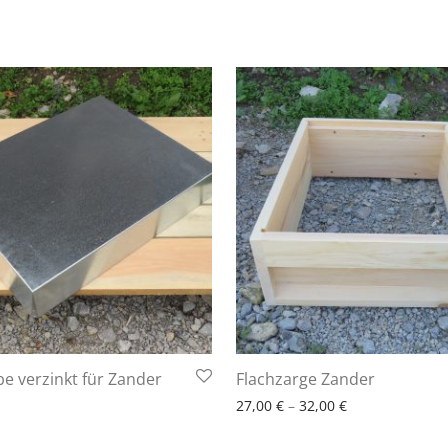
10 Arbeitstage
6 - 10 Arbeitstage
e verzinkt für Zander
Flachzarge Zander
27,00
€
–
32,00
€