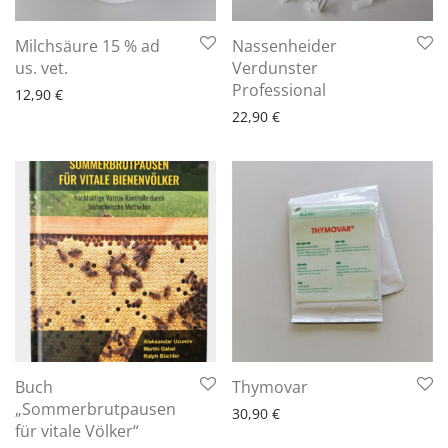
Milchsäure 15 % ad
Nassenheider
6 - 10 Arbeitstage
us. vet.
Verdunster
6 - 10 Arbeitstage
Professional
12,90
€
22,90
€
6 - 10 Arbeitstage
Buch
Thymovar
„Sommerbrutpausen
30,90
€
6 - 10 Arbeitstage
für vitale Völker“