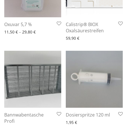
6 - 10 Arbeitstage
Oxuvar 5,7 %
Calistrip® BIOX
6 - 10 Arbeitstage
Oxalsäurestreifen
11,50
€
–
29,80
€
59,90
€
6 - 10 Arbeitstage
Bannwabentasche
Dosierspritze 120 ml
6 - 10 Arbeitstage
Profi
1,95
€