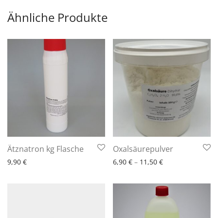
Ähnliche Produkte
6 - 10 Arbeitstage
6 - 10 Arbeitstage
Ätznatron kg Flasche
Oxalsäurepulver
9,90
€
6,90
€
–
11,50
€