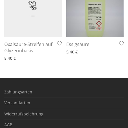
6 - 10 Arbeitstage
Oxalsäure-Streifen auf
Essigsäure
6 - 10 Arbeitstage
Glyzerinbasis
5,40
€
8,40
€
Zahlungsarten
Versandarten
Widerrufsbelehrung
AGB