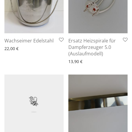
6 - 10 Arbeitstage
Wachseimer Edelstahl
Ersatz Heizspirale für
Dampferzeuger 5.0
22,00
€
6 - 10 Arbeitstage
(Auslaufmodell)
13,90
€