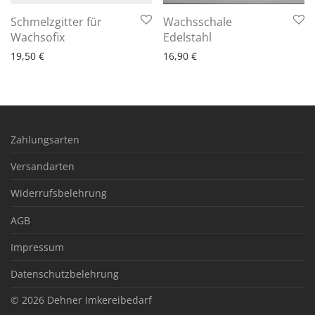
Schmelzgitter für
Wachsschale
6 - 10 Arbeitstage
6 - 10 Arbeitstage
Wachsofix
Edelstahl
19,50
€
16,90
€
Zahlungsarten
Versandarten
Widerrufsbelehrung
AGB
Impressum
Datenschutzbelehrung
© 2026
Dehner Imkereibedarf