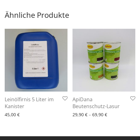
Ähnliche Produkte
Leinölfirnis 5 Liter im
ApiDana
6 - 10 Arbeitstage
6 - 10 Arbeitstage
Kanister
Beutenschutz-Lasur
45,00
€
29,90
€
–
69,90
€