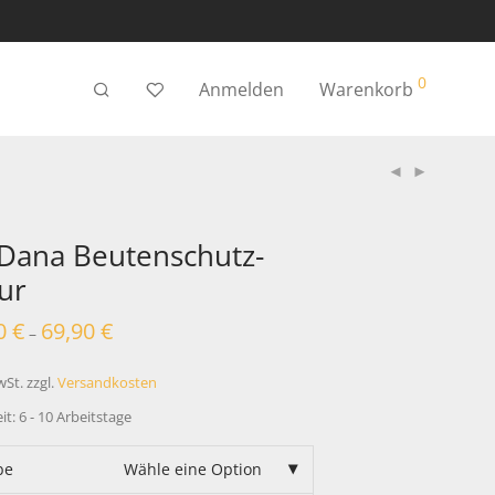
0
Anmelden
Warenkorb
Dana Beutenschutz-
ur
0
€
69,90
€
–
wSt.
zzgl.
Versandkosten
eit:
6 - 10 Arbeitstage
be
Wähle eine Option