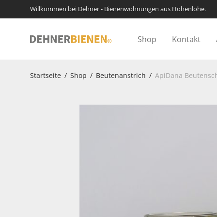
Willkommen bei Dehner - Bienenwohnungen aus Hohenlohe.
Shop
Kontakt
Startseite
/
Shop
/
Beutenanstrich
/
ApiDana Beutensch