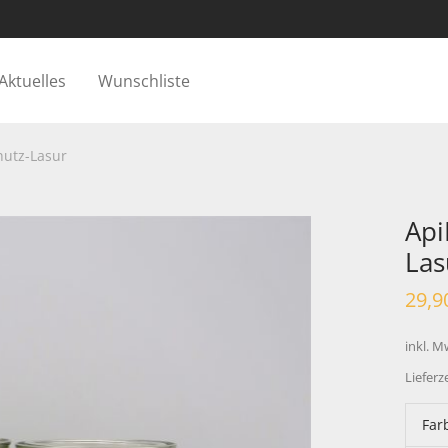
Aktuelles
Wunschliste
utz-Lasur
Api
Las
29,9
inkl. M
Lieferz
Far