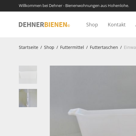
Willkommen bei Dehner - Bienenwohnungen aus Hohenlohe.
Shop
Kontakt
Startseite
/
Shop
/
Futtermittel
/
Futtertaschen
/
Einwa