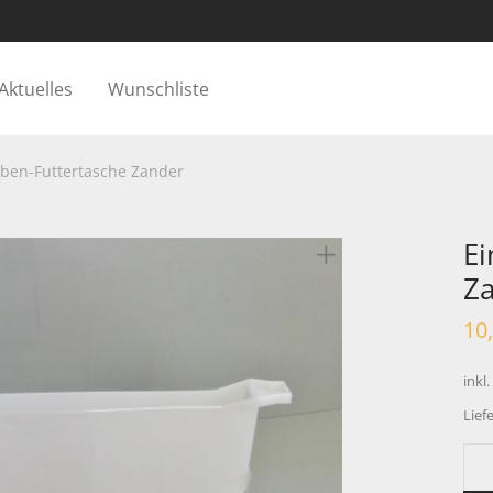
Aktuelles
Wunschliste
ben-Futtertasche Zander
Ei
Z
10
inkl
Liefe