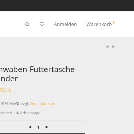
0
Anmelden
Warenkorb
nwaben-Futtertasche
ander
,90
€
. 19 % MwSt.
zzgl.
Versandkosten
rzeit:
6 - 10 Arbeitstage