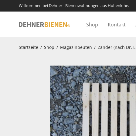
Willkommen bei Dehner - Bienenwohnungen aus Hohenlohe.
Shop
Kontakt
Startseite
/
Shop
/
Magazinbeuten
/
Zander (nach Dr. L