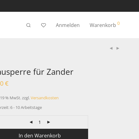
0
Anmelden
Warenkorb
usperre für Zander
00
€
. 19 % MwSt.
zzgl.
Versandkosten
rzeit:
6 - 10 Arbeitstage
In den Warenkorb