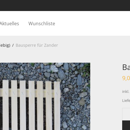
Aktuelles
Wunschliste
iebig)
/
Bausperre für Zander
Ba
9,
inkl
Liefe