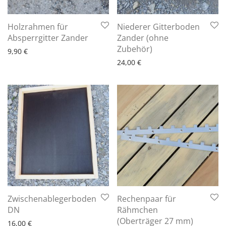
Holzrahmen für
Niederer Gitterboden
6 - 10 Arbeitstage
Absperrgitter Zander
Zander (ohne
6 - 10 Arbeitstage
Zubehör)
9,90
€
24,00
€
Zwischenablegerboden
Rechenpaar für
6 - 10 Arbeitstage
DN
Rähmchen
(Oberträger 27 mm)
16,00
€