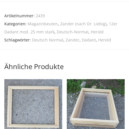
Artikelnummer:
2439
Kategorien:
Magazinbeuten
,
Zander (nach Dr. Liebig)
,
12er
Dadant mod. 25 mm stark
,
Deutsch-Normal
,
Herold
Schlagwörter:
Deutsch Normal
,
Zander
,
Dadant
,
Herold
Ähnliche Produkte