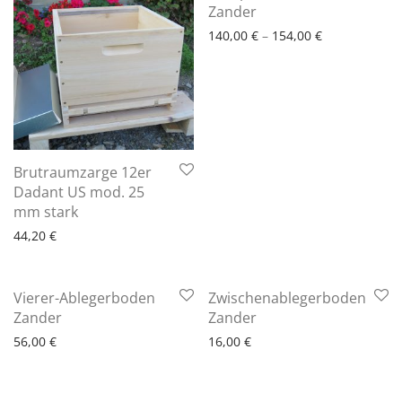
6 - 10 Arbeitstage
Zander
140,00
€
–
154,00
€
Brutraumzarge 12er
Dadant US mod. 25
6 - 10 Arbeitstage
mm stark
44,20
€
Vierer-Ablegerboden
Zwischenablegerboden
6 - 10 Arbeitstage
6 - 10 Arbeitstage
Zander
Zander
56,00
€
16,00
€