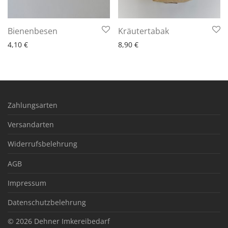
6 - 10 Arbeitstage
6 - 10 Arbeitstage
Bienenbesen
Kräutertabak
4,10
€
8,90
€
Zahlungsarten
Versandarten
Widerrufsbelehrung
AGB
Impressum
Datenschutzbelehrung
© 2026
Dehner Imkereibedarf