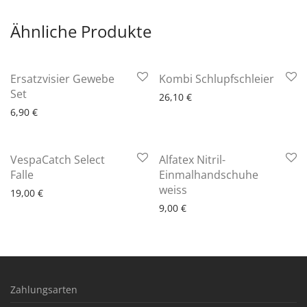
Ähnliche Produkte
6 - 10 Arbeitstage
Ersatzvisier Gewebe
Kombi Schlupfschleier
6 - 10 Arbeitstage
Set
26,10
€
6,90
€
VespaCatch Select
Alfatex Nitril-
6 - 10 Arbeitstage
Falle
Einmalhandschuhe
6 - 10 Arbeitstage
weiss
19,00
€
9,00
€
Zahlungsarten