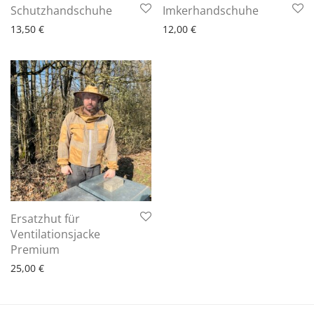
6 - 10 Arbeitstage
6 - 10 Arbeitstage
Schutzhandschuhe
Imkerhandschuhe
13,50
€
12,00
€
Ersatzhut für
Ventilationsjacke
6 - 10 Arbeitstage
Premium
25,00
€