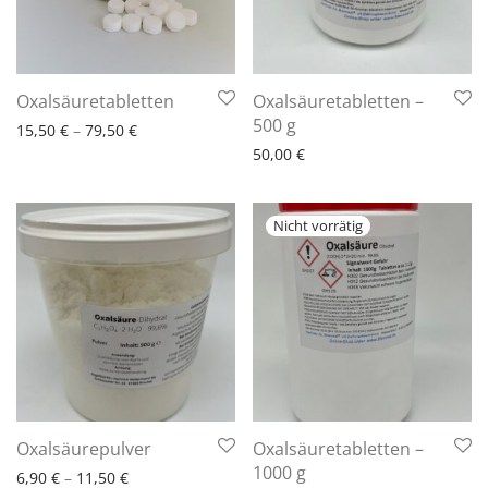
6 - 10 Arbeitstage
Oxalsäuretabletten
Oxalsäuretabletten –
6 - 10 Arbeitstage
500 g
15,50
€
–
79,50
€
50,00
€
6 - 10 Arbeitstage
Oxalsäurepulver
Oxalsäuretabletten –
6 - 10 Arbeitstage
1000 g
6,90
€
–
11,50
€