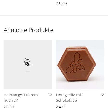
79,50
€
Ähnliche Produkte
Halbzarge 118 mm
Honigseife mit
6 - 10 Arbeitstage
6 - 10 Arbeitstage
hoch DN
Schokolade
21,50
€
2,40
€